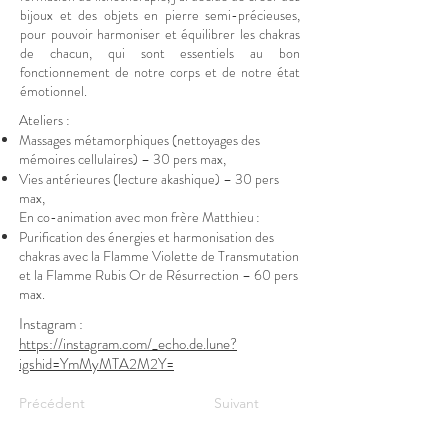
bijoux et des objets en pierre semi-précieuses,
pour pouvoir harmoniser et équilibrer les chakras
de chacun, qui sont essentiels au bon
fonctionnement de notre corps et de notre état
émotionnel.
Ateliers :
Massages métamorphiques (nettoyages des
mémoires cellulaires) – 30 pers max,
Vies antérieures (lecture akashique) – 30 pers
max,
En co-animation avec mon frère Matthieu :
Purification des énergies et harmonisation des
chakras avec la Flamme Violette de Transmutation
et la Flamme Rubis Or de Résurrection – 60 pers
max.
Instagram :
https://instagram.com/_echo.de.lune?
igshid=YmMyMTA2M2Y=
Précédent
Suivant