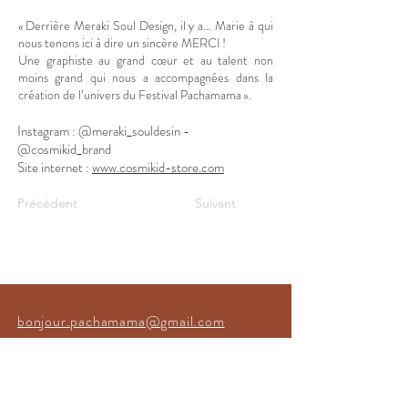
« Derrière Meraki Soul Design, il y a… Marie à qui
nous tenons ici à dire un sincère MERCI !
Une graphiste au grand cœur et au talent non
moins grand qui nous a accompagnées dans la
création de l’univers du Festival Pachamama ».
Instagram : @meraki_souldesin -
@cosmikid_brand
Site internet :
www.cosmikid-store.com
Précédent
Suivant
bonjour.pachamama@gmail.com
Mentions légales
Politique en matière de cookies