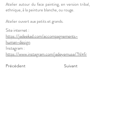
Atelier autour du face painting, en version tribal,
ethnique, à la peinture blanche, ou rouge.
Atelier ouvert aux petits et grands.
Site internet :
https://jadeekad.com/accompagnements-
human-design
Instagram :
https://www.instagram.com/jadeyemuse/?hl=fr
Précédent
Suivant
bonjour.pachamama@gmail.com
Mentions légales
Politique en matière de cookies