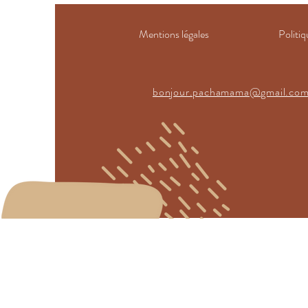
Mentions légales
Politiq
bonjour.pachamama@gmail.co