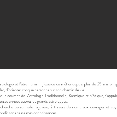
strologie et l’être humain, j’exerce ce métier depuis plus de 25 ans en q
der, d’orienter chaque personne sur son chemin de vie.
 le courant de l’Astrologie Traditionnelle, Karmique et Védique, s’appuie 
uses années auprès de grands astrologues.
recherche personnelle régulière, à travers de nombreux ouvrages et voy
fondir sans cesse mes connaissances.