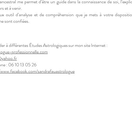
ancestral me permet d’être un guide dans la connaissance de soi, l’explic
s et à venir.
eux outil d’analyse et de compréhension que je mets à votre dispositi
me sont confiées.
r à différentes Études Astrologiques sur mon site Internet :
ogue-professionnelle.com
yahoo.fr
ne : 06 10 13 05 26
//www.facebook.com/sandrafauastrologue