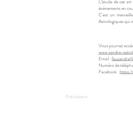
L’étude de cet art 
événements en cour
C’est un merveill
Astrologiques qui 
Vous pourrez accéde
www.sandra-astrol
Email :
fausandra@
Numéro de télépho
Facebook :
https:
Précédent