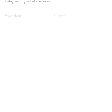
Instagram : Egzodculottelunaire
Précédent
Suivant
bonjour.pachamama@gmail.com
Mentions légales
Politique en matière de cookies
Politique de confidentialité
Conditions d'utilisation
BILLETTERIE